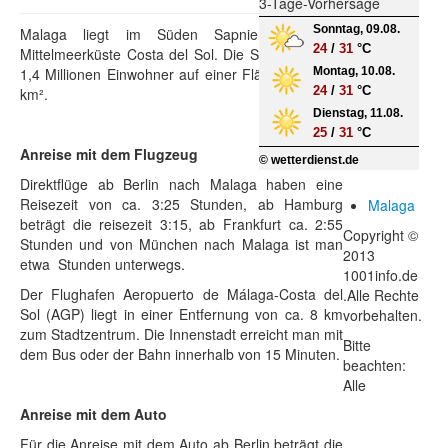
3-Tage-Vorhersage
Sonntag, 09.08.
Malaga liegt im Süden Sapniens an der
24
/
31
°C
Mittelmeerküste Costa del Sol. Die Stadt hat über
1,4 Millionen Einwohner auf einer Fläche von 398
Montag, 10.08.
24
/
31
°C
km².
Dienstag, 11.08.
25
/
31
°C
Anreise mit dem Flugzeug
© wetterdienst.de
Direktflüge ab Berlin nach Malaga haben eine
Reisezeit von ca. 3:25 Stunden, ab Hamburg
Malaga
beträgt die reisezeit 3:15, ab Frankfurt ca. 2:55
Copyright ©
Stunden und von München nach Malaga ist man
2013
etwa Stunden unterwegs.
1001info.de
Der Flughafen Aeropuerto de Málaga-Costa del
.Alle Rechte
Sol (AGP) liegt in einer Entfernung von ca. 8 km
vorbehalten.
zum Stadtzentrum. Die Innenstadt erreicht man mit
Bitte
dem Bus oder der Bahn innerhalb von 15 Minuten.
beachten:
Alle
Anreise mit dem Auto
Für die Anreise mit dem Auto ab Berlin beträgt die