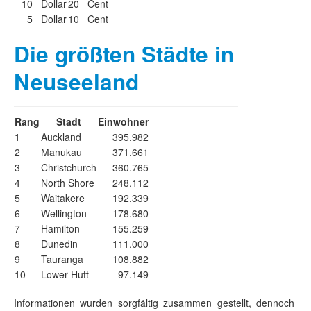
10 Dollar
20 Cent
5 Dollar
10 Cent
Die größten Städte in
Neuseeland
Rang
Stadt
Einwohner
1
Auckland
395.982
2
Manukau
371.661
3
Christchurch
360.765
4
North Shore
248.112
5
Waitakere
192.339
6
Wellington
178.680
7
Hamilton
155.259
8
Dunedin
111.000
9
Tauranga
108.882
10
Lower Hutt
97.149
Informationen wurden sorgfältig zusammen gestellt, dennoch