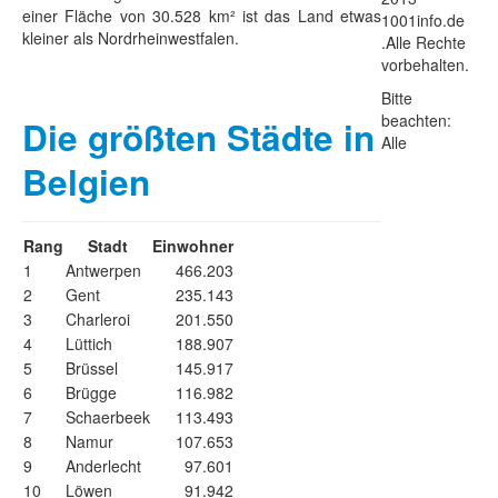
einer Fläche von 30.528 km² ist das Land etwas
1001info.de
kleiner als Nordrheinwestfalen.
.Alle Rechte
vorbehalten.
Bitte
beachten:
Die größten Städte in
Alle
Belgien
Rang
Stadt
Einwohner
1
Antwerpen
466.203
2
Gent
235.143
3
Charleroi
201.550
4
Lüttich
188.907
5
Brüssel
145.917
6
Brügge
116.982
7
Schaerbeek
113.493
8
Namur
107.653
9
Anderlecht
97.601
10
Löwen
91.942