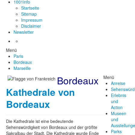
1001info
Startseite
Sitemap
Impressum
Disclaimer
Newsletter
Menü
Paris
Bordeaux
Marseille
Bordeaux
Menü
Anreise
Kathedrale von
Sehenswürdi
Erlebnis
Bordeaux
und
Action
Museen
und
Die Kathedrale ist eine bedeutende
Ausstellung
Sehenswürdigkeit von Bordeaux und der größte
Parks
Sakralbau der Stadt. Die Kathedrale wurde Ende