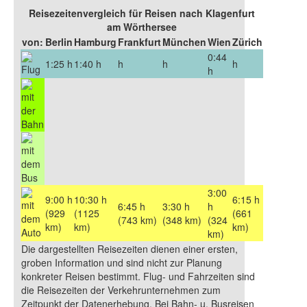
Reisezeitenvergleich für Reisen nach Klagenfurt
am Wörthersee
von:
Berlin
Hamburg
Frankfurt
München
Wien
Zürich
0:44
1:25 h
1:40 h
h
h
h
h
3:00
9:00 h
10:30 h
6:15 h
6:45 h
3:30 h
h
(929
(1125
(661
(743 km)
(348 km)
(324
km)
km)
km)
km)
Die dargestellten Reisezeiten dienen einer ersten,
groben Information und sind nicht zur Planung
konkreter Reisen bestimmt. Flug- und Fahrzeiten sind
die Reisezeiten der Verkehrunternehmen zum
Zeitpunkt der Datenerhebung. Bei Bahn- u. Busreisen