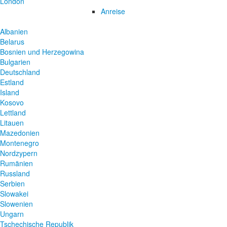
London
Anreise
Albanien
Belarus
Bosnien und Herzegowina
Bulgarien
Deutschland
Estland
Island
Kosovo
Lettland
Litauen
Mazedonien
Montenegro
Nordzypern
Rumänien
Russland
Serbien
Slowakei
Slowenien
Ungarn
Tschechische Republik