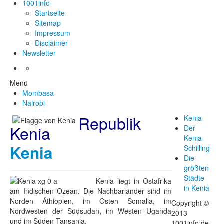
1001info
Startseite
Sitemap
Impressum
Disclaimer
Newsletter
Menü
Mombasa
Nairobi
Republik
Kenia
Kenia
Der
Kenia-
Kenia
Schilling
Die
größten
Städte
Kenia liegt in Ostafrika
in Kenia
am Indischen Ozean. Die Nachbarländer sind im
Norden Äthiopien, im Osten Somalia, im
Copyright ©
Nordwesten der Südsudan, im Westen Uganda
2013
und im Süden Tansania.
1001info.de