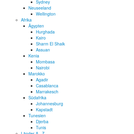
Sydney
Neuseeland
Wellington
Afrika
Ägypten
Hurghada
Kairo
Sharm El Shaik
Assuan
Kenia
Mombasa
Nairobi
Marokko
Agadir
Casablanca
Marrakesch
Südafrika
Johannesburg
Kapstadt
Tunesien
Djerba
Tunis
Länder A...Z