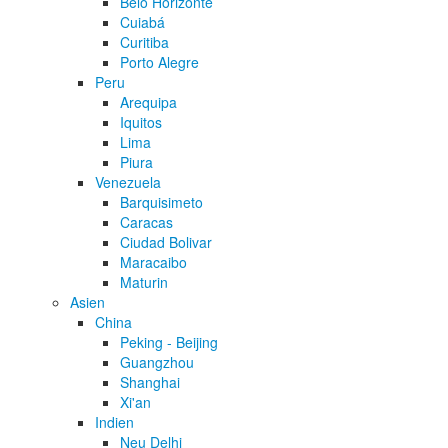
Belo Horizonte
Cuiabá
Curitiba
Porto Alegre
Peru
Arequipa
Iquitos
Lima
Piura
Venezuela
Barquisimeto
Caracas
Ciudad Bolivar
Maracaibo
Maturin
Asien
China
Peking - Beijing
Guangzhou
Shanghai
Xi'an
Indien
Neu Delhi