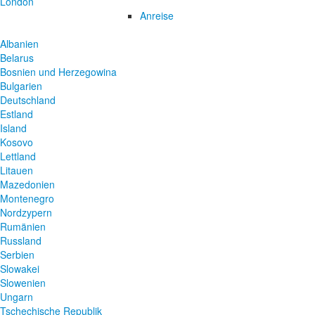
London
Anreise
Albanien
Belarus
Bosnien und Herzegowina
Bulgarien
Deutschland
Estland
Island
Kosovo
Lettland
Litauen
Mazedonien
Montenegro
Nordzypern
Rumänien
Russland
Serbien
Slowakei
Slowenien
Ungarn
Tschechische Republik