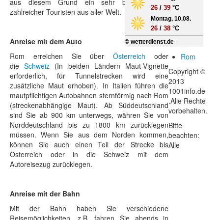
aus diesem Grund ein sehr beliebtes Ziel
26
/
39
°C
zahlreicher Touristen aus aller Welt.
Montag, 10.08.
26
/
38
°C
Anreise mit dem Auto
© wetterdienst.de
Rom erreichen Sie über
Österreich
oder
Rom
die
Schweiz
(In beiden Ländern Maut-Vignette
Copyright ©
erforderlich, für Tunnelstrecken wird eine
2013
zusätzliche Maut erhoben). In Italien führen die
1001info.de
mautpflichtigen Autobahnen sternförmig nach Rom
.Alle Rechte
(streckenabhängige Maut). Ab Süddeutschland
vorbehalten.
sind Sie ab 900 km unterwegs, währen Sie von
Norddeutschland bis zu 1800 km zurücklegen
Bitte
müssen. Wenn Sie aus dem Norden kommen,
beachten:
können Sie auch einen Teil der Strecke bis
Alle
Österreich oder in die Schweiz mit dem
Autoreisezug zurücklegen.
Anreise mit der Bahn
Mit der Bahn haben Sie verschiedene
Reisemöglichkeiten, z.B. fahren Sie abends in