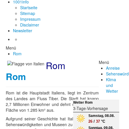
1001info
Startseite
Sitemap
Impressum
Disclaimer
Newsletter
Menü
Rom
Rom
Menü
Anreise
Rom
Sehenswürdi
Klima
und
Wetter
Rom ist die Hauptstadt Italiens, liegt im Zentrum
des Landes am Fluss Tiber. Die Stadt hat knapp
Wetter Rom
2,7 Millionen Einwohner und dehnt sich über eine
3-Tage-Vorhersage
Fläche von 1.285 km² aus.
Samstag, 08.08.
Aufgrund seiner Geschichte hat Italien sehr viele
26
/
37
°C
Sehenswürdigkeiten und Museen zu bieten und ist
Sonntag, 09.08.