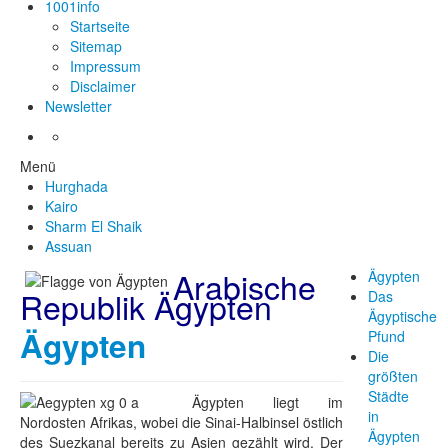
1001info
Startseite
Sitemap
Impressum
Disclaimer
Newsletter
Menü
Hurghada
Kairo
Sharm El Shaik
Assuan
Arabische
Ägypten
Republik Ägypten
Das
Ägyptische
Ägypten
Pfund
Die
größten
Städte
Ägypten liegt im
in
Nordosten Afrikas, wobei die Sinai-Halbinsel östlich
Ägypten
des Suezkanal bereits zu Asien gezählt wird. Der