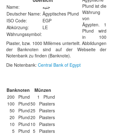
Übersicht
Pfund ist die
Name:
‏جنيه
Währung
Deutscher Name:
Ägyptisches Pfund
von
ISO Code:
EGP
Ägypten. 1
Abkürzung:
LE
Pfund wird
Währungssymbol:
in 100
Piaster, bzw. 1000 Millèmes unterteilt. Abbildungen
der Banknoten sind auf der Webseite der
Notenbank zu finden (Banknote).
Die Notenbank:
Central Bank of Egypt
Banknoten
Münzen
200 Pfund
1 Pfund
100 Pfund
50 Piasters
50 Pfund
25 Piasters
20 Pfund
20 Piasters
10 Pfund
10 Piasters
5 Pfund
5 Piasters