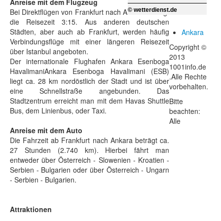
Anreise mit dem Flugzeug
© wetterdienst.de
Bei Direktflügen von Frankfurt nach Ankara beträgt
die Reisezeit 3:15. Aus anderen deutschen
Städten, aber auch ab Frankfurt, werden häufig
Ankara
Verbindungsflüge mit einer längeren Reisezeit
Copyright ©
über Istanbul angeboten.
2013
Der internationale Flughafen Ankara Esenboga
1001info.de
HavalimaniAnkara Esenboga Havalimani (ESB)
.Alle Rechte
liegt ca. 28 km nordöstlich der Stadt und ist über
vorbehalten.
eine Schnellstraße angebunden. Das
Stadtzentrum erreicht man mit dem Havas Shuttle
Bitte
Bus, dem Linienbus, oder Taxi.
beachten:
Alle
Anreise mit dem Auto
Die Fahrzeit ab Frankfurt nach Ankara beträgt ca.
27 Stunden (2.740 km). Hierbei fährt man
entweder über Österreich - Slowenien - Kroatien -
Serbien - Bulgarien oder über Österreich - Ungarn
- Serbien - Bulgarien.
Attraktionen