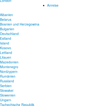
London
Anreise
Albanien
Belarus
Bosnien und Herzegowina
Bulgarien
Deutschland
Estland
Island
Kosovo
Lettland
Litauen
Mazedonien
Montenegro
Nordzypern
Rumänien
Russland
Serbien
Slowakei
Slowenien
Ungarn
Tschechische Republik