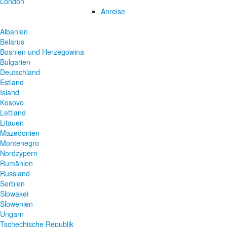
London
Anreise
Albanien
Belarus
Bosnien und Herzegowina
Bulgarien
Deutschland
Estland
Island
Kosovo
Lettland
Litauen
Mazedonien
Montenegro
Nordzypern
Rumänien
Russland
Serbien
Slowakei
Slowenien
Ungarn
Tschechische Republik