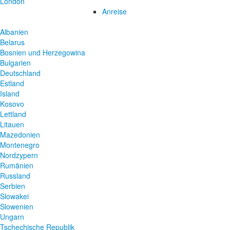
London
Anreise
Albanien
Belarus
Bosnien und Herzegowina
Bulgarien
Deutschland
Estland
Island
Kosovo
Lettland
Litauen
Mazedonien
Montenegro
Nordzypern
Rumänien
Russland
Serbien
Slowakei
Slowenien
Ungarn
Tschechische Republik