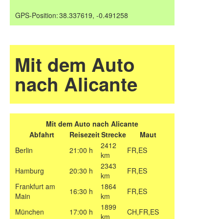
GPS-Position:
38.337619, -0.491258
Mit dem Auto
nach Alicante
Mit dem Auto nach Alicante
Abfahrt
Reisezeit
Strecke
Maut
2412
Berlin
21:00 h
FR,ES
km
2343
Hamburg
20:30 h
FR,ES
km
Frankfurt am
1864
16:30 h
FR,ES
Main
km
1899
München
17:00 h
CH,FR,ES
km