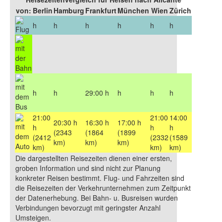
von:
Berlin
Hamburg
Frankfurt
München
Wien
Zürich
h
h
h
h
h
h
h
h
29:00 h
h
h
h
21:00
21:00
14:00
20:30 h
16:30 h
17:00 h
h
h
h
(2343
(1864
(1899
(2412
(2332
(1589
km)
km)
km)
km)
km)
km)
Die dargestellten Reisezeiten dienen einer ersten,
groben Information und sind nicht zur Planung
konkreter Reisen bestimmt. Flug- und Fahrzeiten sind
die Reisezeiten der Verkehrunternehmen zum Zeitpunkt
der Datenerhebung. Bei Bahn- u. Busreisen wurden
Verbindungen bevorzugt mit geringster Anzahl
Umsteigen.