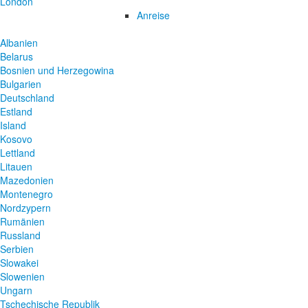
London
Anreise
Albanien
Belarus
Bosnien und Herzegowina
Bulgarien
Deutschland
Estland
Island
Kosovo
Lettland
Litauen
Mazedonien
Montenegro
Nordzypern
Rumänien
Russland
Serbien
Slowakei
Slowenien
Ungarn
Tschechische Republik