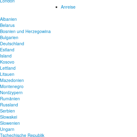
London
Anreise
Albanien
Belarus
Bosnien und Herzegowina
Bulgarien
Deutschland
Estland
Island
Kosovo
Lettland
Litauen
Mazedonien
Montenegro
Nordzypern
Rumänien
Russland
Serbien
Slowakei
Slowenien
Ungarn
Tschechische Republik