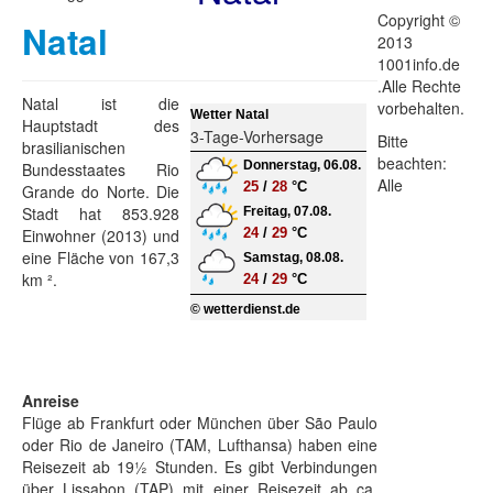
Copyright ©
Natal
2013
1001info.de
.Alle Rechte
Natal ist die
vorbehalten.
Wetter Natal
Hauptstadt des
3-Tage-Vorhersage
Bitte
brasilianischen
beachten:
Donnerstag, 06.08.
Bundesstaates Rio
Alle
25
/
28
°C
Grande do Norte. Die
Stadt hat 853.928
Freitag, 07.08.
Einwohner (2013) und
24
/
29
°C
eine Fläche von 167,3
Samstag, 08.08.
km ².
24
/
29
°C
© wetterdienst.de
Anreise
Flüge ab Frankfurt oder München über São Paulo
oder Rio de Janeiro (TAM, Lufthansa) haben eine
Reisezeit ab 19½ Stunden. Es gibt Verbindungen
über Lissabon (TAP) mit einer Reisezeit ab ca.