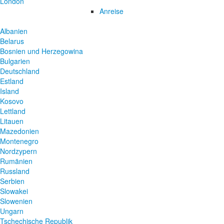
London
Anreise
Albanien
Belarus
Bosnien und Herzegowina
Bulgarien
Deutschland
Estland
Island
Kosovo
Lettland
Litauen
Mazedonien
Montenegro
Nordzypern
Rumänien
Russland
Serbien
Slowakei
Slowenien
Ungarn
Tschechische Republik