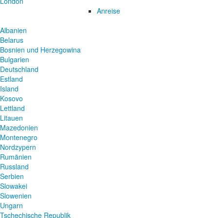
London
Anreise
Albanien
Belarus
Bosnien und Herzegowina
Bulgarien
Deutschland
Estland
Island
Kosovo
Lettland
Litauen
Mazedonien
Montenegro
Nordzypern
Rumänien
Russland
Serbien
Slowakei
Slowenien
Ungarn
Tschechische Republik