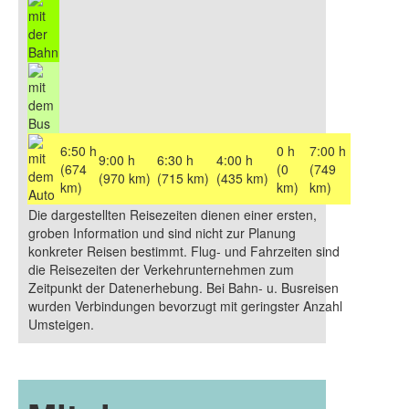
6:50 h
0 h
7:00 h
9:00 h
6:30 h
4:00 h
(674
(0
(749
(970 km)
(715 km)
(435 km)
km)
km)
km)
Die dargestellten Reisezeiten dienen einer ersten,
groben Information und sind nicht zur Planung
konkreter Reisen bestimmt. Flug- und Fahrzeiten sind
die Reisezeiten der Verkehrunternehmen zum
Zeitpunkt der Datenerhebung. Bei Bahn- u. Busreisen
wurden Verbindungen bevorzugt mit geringster Anzahl
Umsteigen.