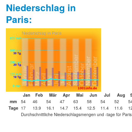
Niederschlag in
Paris:
Jan
Feb
Mär
Apr
Mai
Jun
Jul
Aug
mm
54
46
54
47
63
58
54
52
5
Tage
17
13.9
16.1
14.7
15.4
12.5
11.4
11.6
1
Durchschnittliche Niederschlagsmengen und -tage für Paris