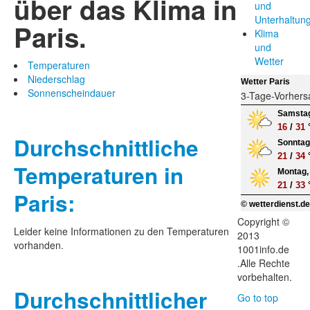
über das Klima in
und
Unterhaltun
Paris.
Klima
und
Wetter
Temperaturen
Niederschlag
Wetter Paris
Sonnenscheindauer
3-Tage-Vorhers
Samstag
16
/
31
Durchschnittliche
Sonntag,
21
/
34
Temperaturen in
Montag, 
21
/
33
Paris:
© wetterdienst.d
Copyright ©
Leider keine Informationen zu den Temperaturen
2013
vorhanden.
1001info.de
.Alle Rechte
vorbehalten.
Durchschnittlicher
Go to top