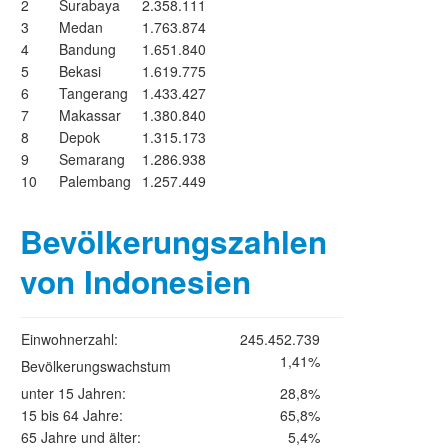
2
Surabaya
2.358.111
3
Medan
1.763.874
4
Bandung
1.651.840
5
Bekasi
1.619.775
6
Tangerang
1.433.427
7
Makassar
1.380.840
8
Depok
1.315.173
9
Semarang
1.286.938
10
Palembang
1.257.449
Bevölkerungszahlen
von Indonesien
Einwohnerzahl:
245.452.739
1,41%
Bevölkerungswachstum
unter 15 Jahren:
28,8%
15 bis 64 Jahre:
65,8%
65 Jahre und älter:
5,4%