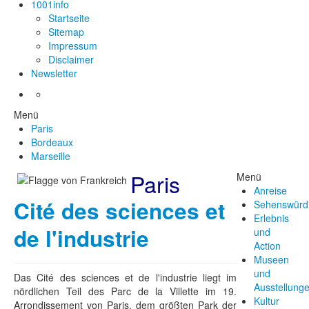
1001info
Startseite
Sitemap
Impressum
Disclaimer
Newsletter
Menü
Paris
Bordeaux
Marseille
Paris
Menü
Anreise
Cité des sciences et
Sehenswürdi
Erlebnis
de l'industrie
und
Action
Museen
und
Das Cité des sciences et de l'industrie liegt im
Ausstellung
nördlichen Teil des Parc de la Villette im 19.
Kultur
Arrondissement von Paris, dem größten Park der