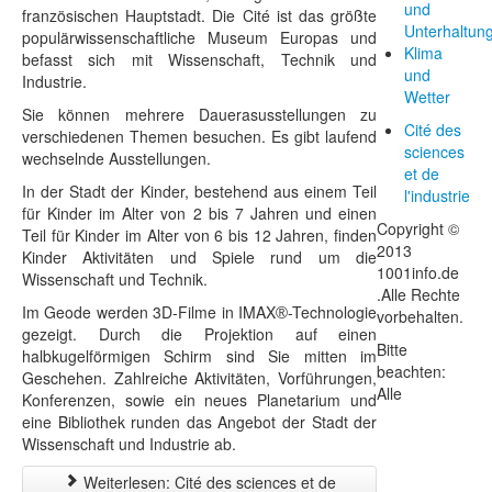
und
französischen Hauptstadt. Die Cité ist das größte
Unterhaltun
populärwissenschaftliche Museum Europas und
Klima
befasst sich mit Wissenschaft, Technik und
und
Industrie.
Wetter
Sie können mehrere Dauerasusstellungen zu
Cité des
verschiedenen Themen besuchen. Es gibt laufend
sciences
wechselnde Ausstellungen.
et de
In der Stadt der Kinder, bestehend aus einem Teil
l'industrie
für Kinder im Alter von 2 bis 7 Jahren und einen
Copyright ©
Teil für Kinder im Alter von 6 bis 12 Jahren, finden
2013
Kinder Aktivitäten und Spiele rund um die
1001info.de
Wissenschaft und Technik.
.Alle Rechte
Im Geode werden 3D-Filme in IMAX
-Technologie
®
vorbehalten.
gezeigt. Durch die Projektion auf einen
Bitte
halbkugelförmigen Schirm sind Sie mitten im
beachten:
Geschehen. Zahlreiche Aktivitäten, Vorführungen,
Alle
Konferenzen, sowie ein neues Planetarium und
eine Bibliothek runden das Angebot der Stadt der
Wissenschaft und Industrie ab.
Weiterlesen: Cité des sciences et de