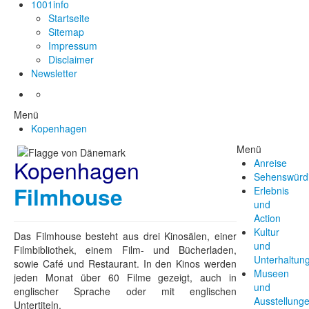
1001info
Startseite
Sitemap
Impressum
Disclaimer
Newsletter
Menü
Kopenhagen
Menü
Kopenhagen
Anreise
Sehenswürdi
Filmhouse
Erlebnis
und
Action
Kultur
Das Filmhouse besteht aus drei Kinosälen, einer
und
Filmbibliothek, einem Film- und Bücherladen,
Unterhaltun
sowie Café und Restaurant. In den Kinos werden
Museen
jeden Monat über 60 Filme gezeigt, auch in
und
englischer Sprache oder mit englischen
Ausstellung
Untertiteln.