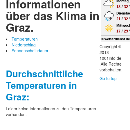
Informationen
Montag, 
18
/
32
über das Klima in
Dienstag
21
/
32
Graz.
Mittwoch
17
/
29
Temperaturen
© wetterdienst.d
Niederschlag
Copyright ©
Sonnenscheindauer
2013
1001info.de
.Alle Rechte
vorbehalten.
Durchschnittliche
Go to top
Temperaturen in
Graz:
Leider keine Informationen zu den Temperaturen
vorhanden.