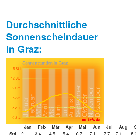
Durchschnittliche
Sonnenscheindauer
in Graz:
Jan
Feb
Mär
Apr
Mai
Jun
Jul
Aug
Std.
2
3.4
4.5
5.4
6.7
7.1
7.7
7.1
5.