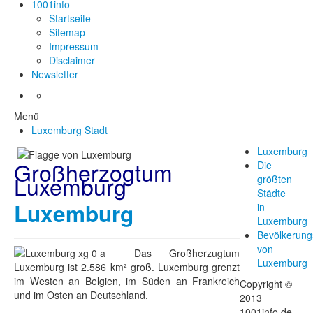
1001info
Startseite
Sitemap
Impressum
Disclaimer
Newsletter
Menü
Luxemburg Stadt
Luxemburg
Großherzogtum
Die
Luxemburg
größten
Städte
Luxemburg
in
Luxemburg
Bevölkerung
von
Das Großherzugtum
Luxemburg
Luxemburg ist 2.586 km² groß. Luxemburg grenzt
im Westen an Belgien, im Süden an Frankreich
Copyright ©
und im Osten an Deutschland.
2013
1001info.de