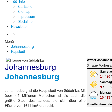
1001info
Startseite
Sitemap
Impressum
Disclaimer
Newsletter
Menü
Johannesburg
Kapstadt
Wetter Johannes
Johannesburg
3-Tage-Vorhers
Samstag
Johannesburg
14
/
20
Sonntag,
9
/
19
°
Johannesburg ist die Hauptstadt von Südafrika. Mit
Montag, 
über 4,5 Millionen Menschen ist sie auch die
10
/
13
größte Stadt des Landes, die sich über eine
© wetterdienst.d
Fläche von 1644 km² erstreckt.