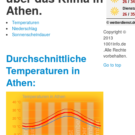
26
/
34
Athen.
Diensta
26
/
35
Temperaturen
© wetterdienst.d
Niederschlag
Copyright ©
Sonnenscheindauer
2013
1001info.de
.Alle Rechte
Durchschnittliche
vorbehalten.
Go to top
Temperaturen in
Athen: