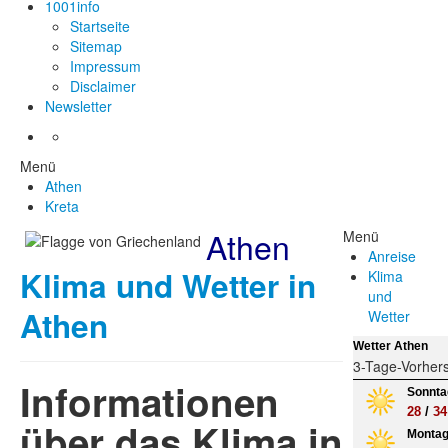
1001info
Startseite
Sitemap
Impressum
Disclaimer
Newsletter
Menü
Athen
Kreta
Athen
Menü
Anreise
Klima und Wetter in
Klima
und
Athen
Wetter
Wetter Athen
3-Tage-Vorher
Informationen
Sonntag
28
/
34
über das Klima in
Montag