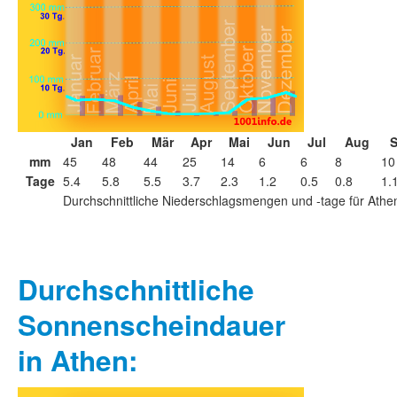
Jan
Feb
Mär
Apr
Mai
Jun
Jul
Aug
mm
45
48
44
25
14
6
6
8
10
Tage
5.4
5.8
5.5
3.7
2.3
1.2
0.5
0.8
1.
Durchschnittliche Niederschlagsmengen und -tage für Athe
Durchschnittliche
Sonnenscheindauer
in Athen: