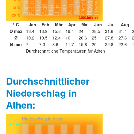
° C
Jan
Feb
Mär
Apr
Mai
Jun
Jul
Aug
Ø max
13.4
13.9
15.8
19.4
24
28.5
31.6
31.4
2
Ø
10.2
10.5
12.4
16
20.6
25
27.8
27.6
2
Ø min
7
7.3
8.6
11.7
15.8
20
22.8
22.6
1
Durchschnittliche Temperaturen für Athen
Durchschnittlicher
Niederschlag in
Athen: