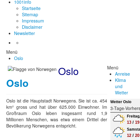
1001info
Startseite
Sitemap
Impressum
Disclaimer
Newsletter
Menü
Oslo
Oslo
Menü
Anreise
Oslo
Klima
und
Wetter
Oslo ist die Hauptstadt Norwegens. Sie ist ca. 454
Wetter Oslo
km² gross und hat über 625.000 Einwohner. Im
3-Tage-Vorher
Großraum Oslo leben insgesamt rund 1,9
Freitag
Millionen Menschen, was etwa einem Drittel der
13
/
19
Bevölkerung Norwegens entspricht.
Samsta
12
/
20