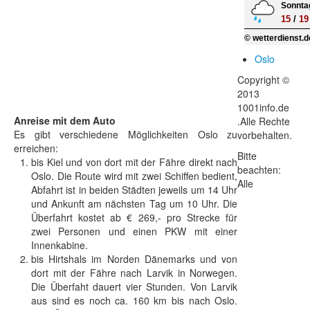
Sonntag
15
/
19
© wetterdienst.d
Oslo
Copyright ©
2013
1001info.de
Anreise mit dem Auto
.Alle Rechte
Es gibt verschiedene Möglichkeiten Oslo zu
vorbehalten.
erreichen:
Bitte
bis Kiel und von dort mit der Fähre direkt nach
beachten:
Oslo. Die Route wird mit zwei Schiffen bedient,
Alle
Abfahrt ist in beiden Städten jeweils um 14 Uhr
und Ankunft am nächsten Tag um 10 Uhr. Die
Überfahrt kostet ab € 269,- pro Strecke für
zwei Personen und einen PKW mit einer
Innenkabine.
bis Hirtshals im Norden Dänemarks und von
dort mit der Fähre nach Larvik in Norwegen.
Die Überfaht dauert vier Stunden. Von Larvik
aus sind es noch ca. 160 km bis nach Oslo.