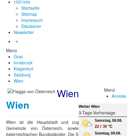
1001info
Startseite
Sitemap
Impressum
Disclaimer
Newsletter
Menü
Graz
Innsbruck
Klagenfurt
Salzburg
Wien
Wien
Menü
Anreise
Wien
Wetter Wien
3-Tage-Vorhersage
Samstag, 08.08.
Wien ist die Hauptstadt und zugleich größte
22
/
30
°C
Gemeinde von Österreich, sowie eines der
österreichischen Bundesländer. Die Stadt Wien hat
Sonntag, 09.08.