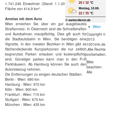
20
/
32
°C
1.741.246 Einwohner (Stand: 1.1.2013) und eine
Fläche von 414,9 km².
Montag, 10.08.
22
/
35
°C
Anreise mit dem Auto
© wetterdienst.de
Wien erreichen Sie über ein gut ausgebautes
Wien
Straßennetz. In Österreich sind die Schnellstraßen
und Autobahnen mautpflichtig. Dies gilt auch für
Copyright ©
die Stadtautobahn in Wien. Sie benötigen eine
2013
Vignette. In den meisten Bezirken in Wien gibt es
1001info.de
flächendeckende Kurzparkzonen die nur zeitlich
.Alle Rechte
begrenztes Parken erlauben und kostenpflichtig
vorbehalten.
sind. Günstiger parken kann man in den P+R
Bitte
Parkhäusern. Ab Hamburg können Sie auch den
beachten:
Autoreisezug nehmen.
Alle
Die Entfernungen zu einigen deutschen Städten:
Berlin - Wien: 680 km
Hamburg - Wien: 970 km
Köln - Wien: 900 km
Frankfurt - Wien: 715 km
Stuttgart - Wien: 670 km
München - Wien: 435 km