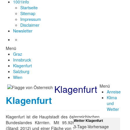
1001info
Startseite
Sitemap
Impressum
Disclaimer
Newsletter
Menü
Graz
Innsbruck
Klagenfurt
Salzburg
Wien
Klagenfurt
Menü
Anreise
Klagenfurt
Klima
und
Wetter
Klagenfurt ist die Hauptstadt des österreichischen
Wetter Klagenfurt
Bundeslandes Kärnten. Mit 95.928 Einwohnern
3-Tage-Vorhersage
(Stand: 2012) und einer Fläche von 120 km² ist sie