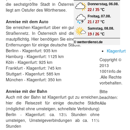
die sechstgrößte Stadt in Österreich. Klagenfurt
Donnerstag, 06.08.
liegt am Ostufer des Wörthersee.
22
/
35
°C
Freitag, 07.08.
Anreise mit dem Auto
21
/
27
°C
Sie erreichen Klagenfurt über ein gut ausgebautes
Samstag, 08.08.
Straßennetz. In Österreich sind die Fernstraßen
19
/
26
°C
mautpflichtig. Hier benötigen Sie eine Vignette. Die
© wetterdienst.de
Entfernungen für einige deutsche Städte:
Berlinn - Klagenfurt: 935 km
Klagenfurt
Hamburg - Klagenfurt: 1125 km
Copyright ©
Köln - Klagenfurt: 925 km
2013
Frankfurt - Klagenfurt: 745 km
1001info.de
Stuttgart - Klagenfurt: 585 km
.Alle Rechte
München - Klagenfurt: 350 km
vorbehalten.
Anreise mit der Bahn
Bitte
Auch mit der Bahn ist Klagenfurt gut zu erreichen,
beachten:
hier die Reisezeit für einige deutsche Städte
Alle
(möglichst ohne umsteigen, schnellste Verbindung)
Berlin - Klagenfurt: ca. 13½ Stunden ohne
umsteigen, Umsteigeverbindungen ab ca. 11½
Stunden