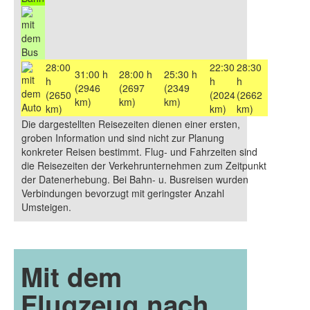
28:00
22:30
28:30
31:00 h
28:00 h
25:30 h
h
h
h
(2946
(2697
(2349
(2650
(2024
(2662
km)
km)
km)
km)
km)
km)
Die dargestellten Reisezeiten dienen einer ersten,
groben Information und sind nicht zur Planung
konkreter Reisen bestimmt. Flug- und Fahrzeiten sind
die Reisezeiten der Verkehrunternehmen zum Zeitpunkt
der Datenerhebung. Bei Bahn- u. Busreisen wurden
Verbindungen bevorzugt mit geringster Anzahl
Umsteigen.
Mit dem
Flugzeug nach