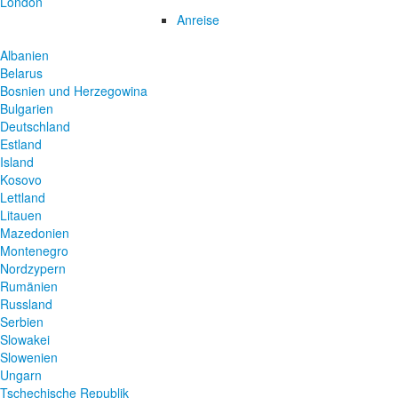
London
Anreise
Albanien
Belarus
Bosnien und Herzegowina
Bulgarien
Deutschland
Estland
Island
Kosovo
Lettland
Litauen
Mazedonien
Montenegro
Nordzypern
Rumänien
Russland
Serbien
Slowakei
Slowenien
Ungarn
Tschechische Republik