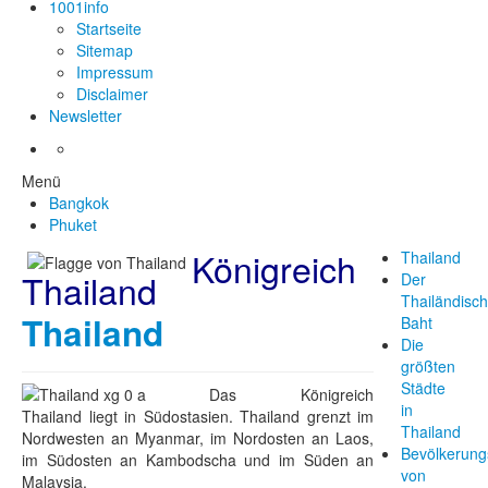
1001info
Startseite
Sitemap
Impressum
Disclaimer
Newsletter
Menü
Bangkok
Phuket
Königreich
Thailand
Thailand
Der
Thailändisc
Thailand
Baht
Die
größten
Städte
Das Königreich
in
Thailand liegt in Südostasien. Thailand grenzt im
Thailand
Nordwesten an Myanmar, im Nordosten an Laos,
Bevölkerung
im Südosten an Kambodscha und im Süden an
von
Malaysia.