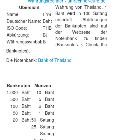
Währungsrechner - umrechner-euro.de
Währung von Thailand. 1
Übersicht
Baht wird in 100 Satang
Name:
บาท
unterteilt. Abbildungen
Deutscher Name:
Baht
der Banknoten sind auf
ISO Code:
THB
der Webseite der
Abkürzung:
Bt
Notenbank zu finden
Währungssymbol:
฿
(Banknotes > Check the
Banknotes).
Die Notenbank:
Bank of Thailand
Banknoten
Münzen
1.000 Baht
10 Baht
500 Baht
5 Baht
100 Baht
2 Baht
50 Baht
1 Baht
20 Baht
50 Satang
25 Satang
1 Satang