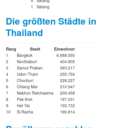
5 Satang
1 Satang
Die größten Städte in
Thailand
Rang
Stadt
Einwohner
1
Bangkok
6.688.550
2
Nonthaburi
404.805
3
Samut Prakan
393.217
4
Udon Thani
255.754
5
Chonburi
228.227
6
Chiang Mai
210.547
7
Nakhon Ratchasima
209.458
8
Pak Kret
197.031
9
Hat Yai
193.732
10
Si Racha
190.814