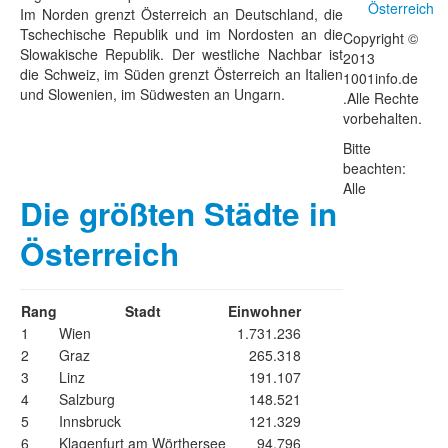
Österreich
Im Norden grenzt Österreich an Deutschland, die
Tschechische Republik und im Nordosten an die
Copyright ©
Slowakische Republik. Der westliche Nachbar ist
2013
die Schweiz, im Süden grenzt Österreich an Italien
1001info.de
und Slowenien, im Südwesten an Ungarn.
.Alle Rechte
vorbehalten.
Bitte
beachten:
Alle
Die größten Städte in
Österreich
Rang
Stadt
Einwohner
1
Wien
1.731.236
2
Graz
265.318
3
Linz
191.107
4
Salzburg
148.521
5
Innsbruck
121.329
6
Klagenfurt am Wörthersee
94.796