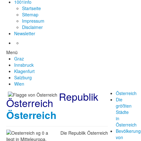
1001info
Startseite
Sitemap
Impressum
Disclaimer
Newsletter
Menü
Graz
Innsbruck
Klagenfurt
Salzburg
Wien
Republik
Österreich
Österreich
Die
größten
Österreich
Städte
in
Österreich
Bevölkerung
Die Republik Österreich
von
liegt in Mitteleuropa.